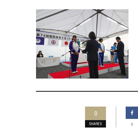
0
SHARES
0