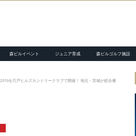
森ビルイベント
ジュニア育成
森ビルゴルフ施設
2019を宍戸ヒルズカントリークラブで開催！ 地元・茨城が総合優