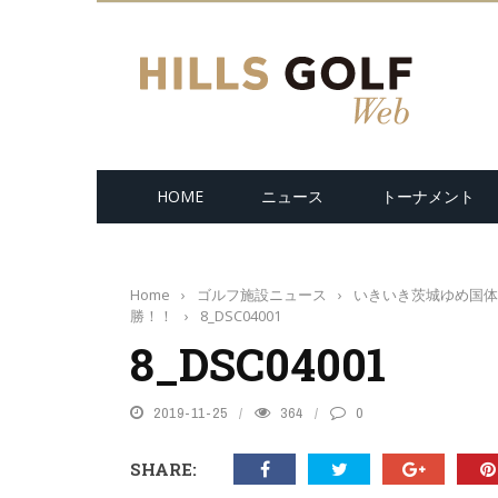
HOME
ニュース
トーナメント
Home
›
ゴルフ施設ニュース
›
いきいき茨城ゆめ国体
勝！！
›
8_DSC04001
8_DSC04001
2019-11-25
364
0
SHARE: