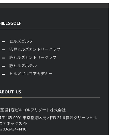
HILLSGOLF
ヒルズゴルフ
宍戸ヒルズカントリークラブ
静ヒルズカントリークラブ
静ヒルズホテル
ヒルズゴルフアカデミー
ABOUT US
[運 営] 森ビルゴルフリゾート株式会社
〒105-0001 東京都港区虎ノ門3-21-6 愛宕グリーンヒル
ズアネックス 4F
03-3434-4410