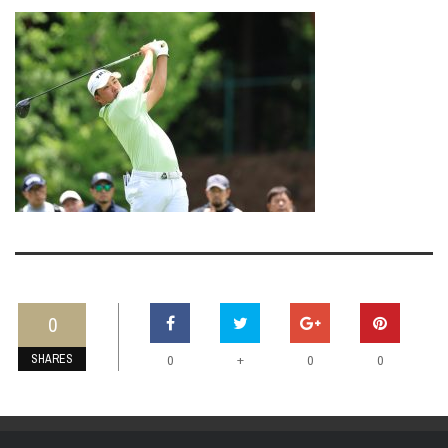
0
SHARES
+
0
0
0