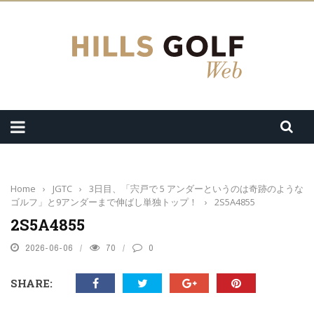
Home
›
JGTC
›
3日目、「宍戸で 5 アンダーというのは奇跡のような
ゴルフ」と9アンダーまで伸ばし単独トップ！
›
2S5A4855
2S5A4855
2026-06-06
70
0
SHARE: