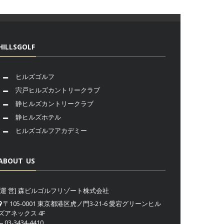
HILLSGOLF
ヒルズゴルフ
宍戸ヒルズカントリークラブ
静ヒルズカントリークラブ
静ヒルズホテル
ヒルズゴルフアカデミー
ABOUT US
[運 営] 森ビルゴルフリゾート株式会社
〒105-0001 東京都港区虎ノ門3-21-6 愛宕グリーンヒル
ズアネックス 4F
03-3434-4410