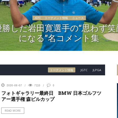
JGTC
トーナメント情報
ニュース
優勝した岩田寛選手の“思わず笑
になる”名コメント集
トーナメント情報
JGTC
JLPGA
2026-06-07
7110
0
フォトギャラリー最終日 BMW 日本ゴルフツ
アー選手権 森ビルカップ
READ MORE