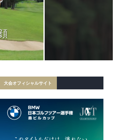
JGTC
岩田寛が6打
顔
フ勝利！宍戸
初の
大会オフィシャルサイト