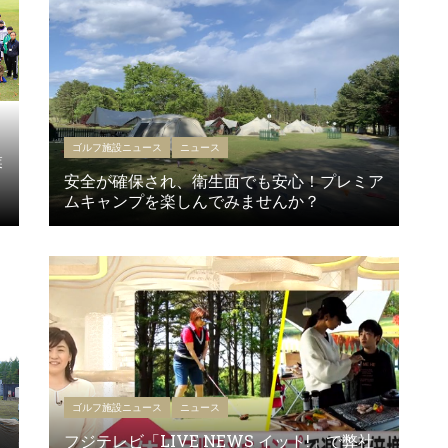
ゴルフ施設ニュース
ニュース
業
安全が確保され、衛生面でも安心！プレミア
ムキャンプを楽しんでみませんか？
ゴルフ施設ニュース
ニュース
フジテレビ「LIVE NEWS イット!」で弊社