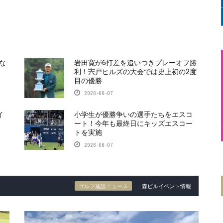
な
岩田寛が6打差を追いつきプレーオフ勝
利！宍戸ヒルズの大会では史上初の2度
目の優勝
2026-06-07
イ
小学生が優勝争いの選手たちをエスコ
ート！今年も最終日にキッズエスコー
トを実施
2026-06-07
ゴルフ施設ニュース
森ビルイベント情報