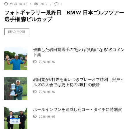
2026-06-07
7085
0
フォトギャラリー最終日 BMW 日本ゴルフツアー
選手権 森ビルカップ
READ MORE
優勝した岩田寛選手の“思わず笑顔になる”名コメン
ト集
2026-06-07
岩田寛が6打差を追いつきプレーオフ勝利！宍戸ヒ
ルズの大会では史上初の2度目の優勝
2026-06-07
ホールインワンを達成したコー・タイチに特別賞
2026-06-07