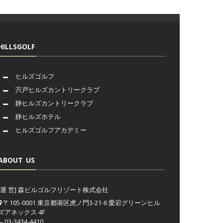
HILLSGOLF
ヒルズゴルフ
宍戸ヒルズカントリークラブ
静ヒルズカントリークラブ
静ヒルズホテル
ヒルズゴルフアカデミー
ABOUT US
[運 営] 森ビルゴルフリゾート株式会社
〒105-0001 東京都港区虎ノ門3-21-6 愛宕グリーンヒル
ズアネックス 4F
03-3434-4410