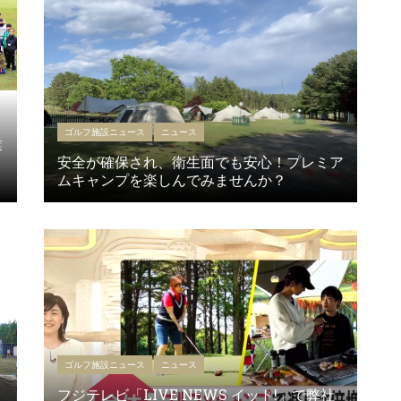
ゴルフ施設ニュース
ニュース
業
安全が確保され、衛生面でも安心！プレミア
ムキャンプを楽しんでみませんか？
ゴルフ施設ニュース
ニュース
フジテレビ「LIVE NEWS イット!」で弊社