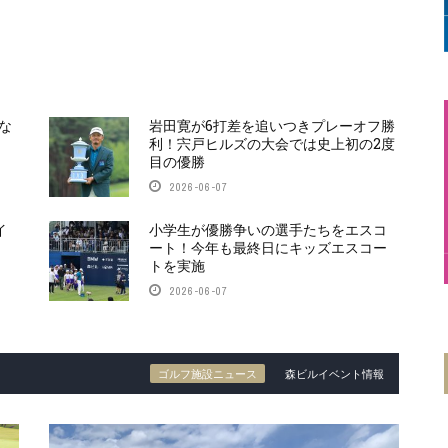
な
岩田寛が6打差を追いつきプレーオフ勝
利！宍戸ヒルズの大会では史上初の2度
目の優勝
2026-06-07
イ
小学生が優勝争いの選手たちをエスコ
ート！今年も最終日にキッズエスコー
トを実施
2026-06-07
ゴルフ施設ニュース
森ビルイベント情報