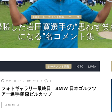
JGTC
トーナメント情報
ニュース
優勝した岩田寛選手の“思わず笑
になる”名コメント集
トーナメント情報
JGTC
JLPGA
2026-06-07
7114
0
フォトギャラリー最終日 BMW 日本ゴルフツ
アー選手権 森ビルカップ
READ MORE