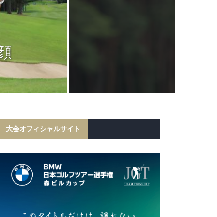
JGTC
岩田寛が6打
顔
フ勝利！宍戸
初の
大会オフィシャルサイト