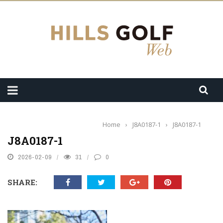
Home
›
J8A0187-1
›
J8A0187-1
J8A0187-1
2026-02-09
31
0
SHARE: