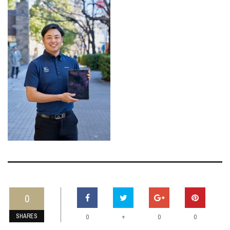
0
SHARES
+
0
0
0